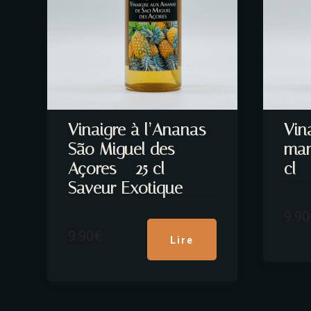
Vinaigre à l’Ananas
Vin
São Miguel des
man
Açores – 25 cl –
cl 
Saveur Exotique
9.90
9.90
€
Lire
la