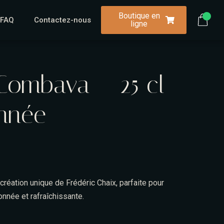
Boutique en
FAQ
Contactez-nous
ligne
Combava – 25 cl –
onnée
réation unique de Frédéric Chaix, parfaite pour
onnée et rafraîchissante.