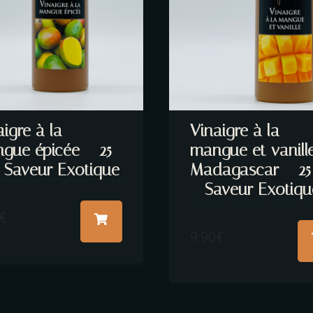
aigre à la
Vinaigre à la
gue épicée – 25
mangue et vanill
– Saveur Exotique
Madagascar – 25 
– Saveur Exotiqu
€
9.90
€