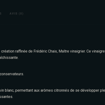
S
AVIS (0)
création raffinée de Frédéric Chaix, Maître vinaigrier. Ce vinaigr
aîchissante.
 conservateurs.
in blanc, permettant aux arômes citronnés de se développer plein
issantes.