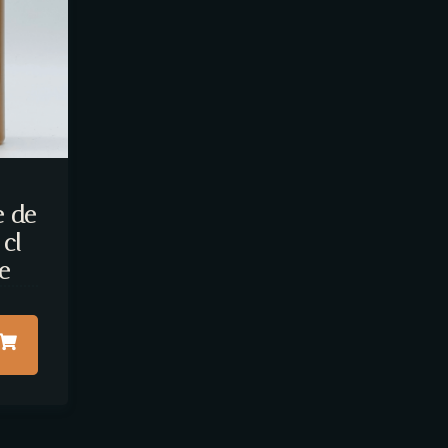
e de
cl
e