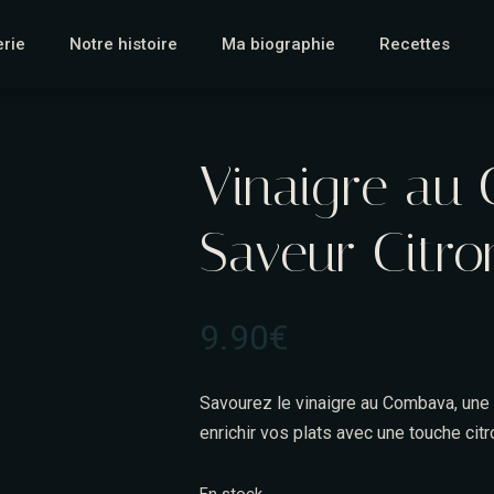
erie
Notre histoire
Ma biographie
Recettes
Vinaigre au 
Saveur Citr
9.90
€
Savourez le vinaigre au Combava, une c
enrichir vos plats avec une touche citr