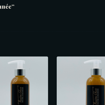
nnée”
ENVOYER LE MESSAGE