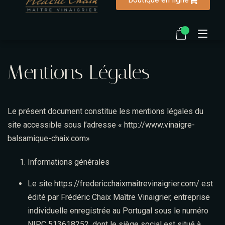
Mentions Légales
Accueil
La vinaigrerie
Le présent document constitue les mentions légales du
Notre histoire
site accessible sous l’adresse « http://www.vinaigre-
balsamique-chaix.com»
Ma biographie
Informations générales
Recettes
Le site
https://fredericchaixmaitrevinaigrier.com/
est
édité par Frédéric Chaix Maître Vinaigrier, entreprise
FAQ
individuelle enregistrée au Portugal sous le numéro
Contactez-nous
NIPC 513618252, dont le siège social est situé à