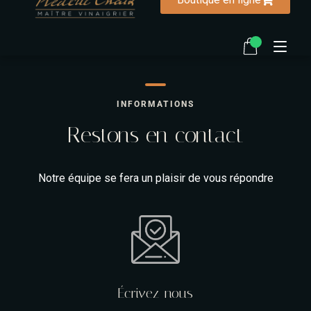
Accueil
INFORMATIONS
Restons en contact
La vinaigrerie
Notre histoire
Notre équipe se fera un plaisir de vous répondre
Ma biographie
Recettes
FAQ
Écrivez-nous
Contactez-nous