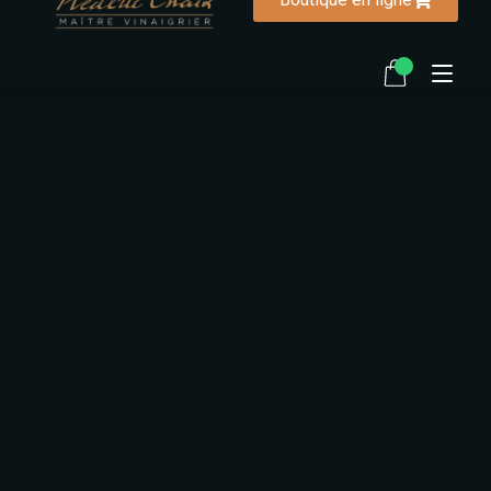
Accueil
La vinaigrerie
Notre histoire
Ma biographie
Recettes
FAQ
Contactez-nous