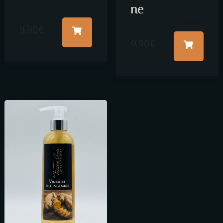
ne
9.90
€
9.90
€