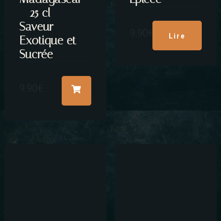
– 25 cl –
Saveur
9.90
€
Lire
Exotique et
Sucrée
la
9.90
€
suite