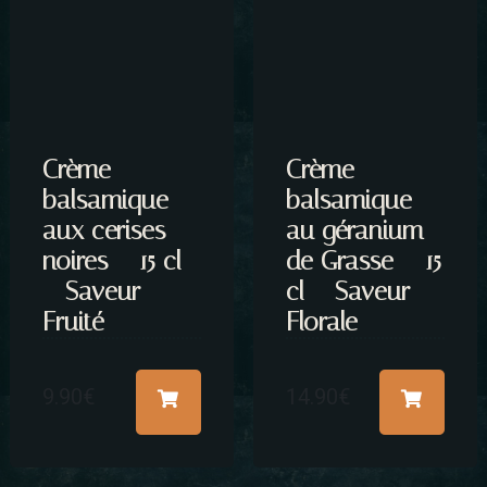
Crème
Crème
balsamique
balsamique
aux cerises
au géranium
noires – 15 cl
de Grasse – 15
– Saveur
cl – Saveur
Fruité
Florale
9.90
€
14.90
€
ENVOYER LE MESSAGE