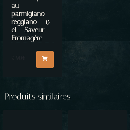
au
parmigiano
reggiano – 15
cl – Saveur
Fromagère
9.90
€
Produits similaires