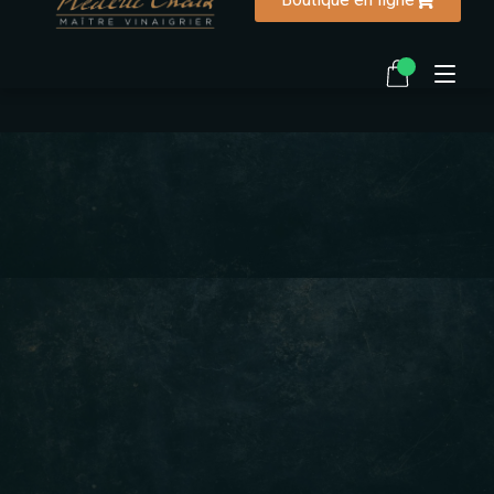
Accueil
La vinaigrerie
Notre histoire
Ma biographie
Recettes
FAQ
Contactez-nous