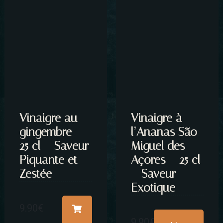
Vinaigre au
Vinaigre à
gingembre –
l’Ananas São
25 cl – Saveur
Miguel des
Piquante et
Açores – 25 cl
Zestée
– Saveur
Exotique
9.90
€
9.90
€