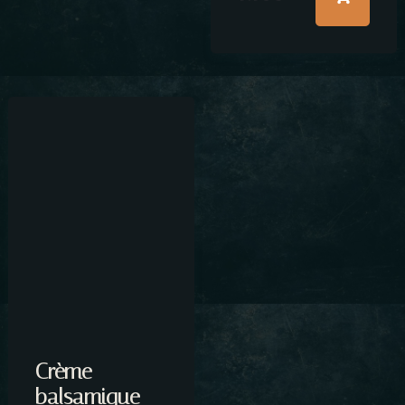
Crème
balsamique