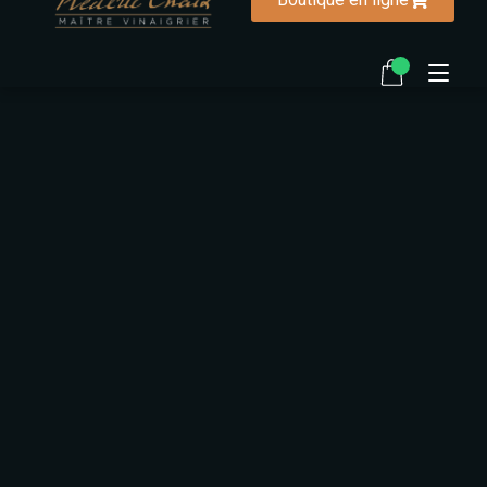
Accueil
La vinaigrerie
Notre histoire
Ma biographie
Recettes
FAQ
Contactez-nous