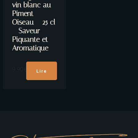
vin blanc au
Piment
Oiseau – 25 cl
– Saveur
Piquante et
Aromatique
9.90
€
Lire
la
suite