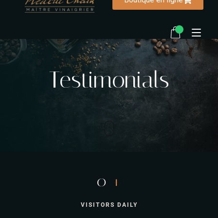
Accueil
Testimonials
La vinaigrerie
Notre histoire
Ma biographie
Recettes
0
+
FAQ
VISITORS DAILY
Contactez-nous